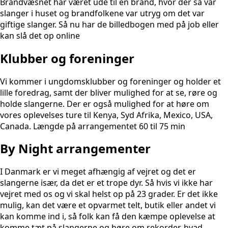
Brandvæsnet har været ude til en brand, hvor der så var
slanger i huset og brandfolkene var utryg om det var
giftige slanger. Så nu har de billedbogen med på job eller
kan slå det op online​
Klubber og foreninger
Vi kommer i ungdomsklubber og foreninger og holder et
lille foredrag, samt der bliver mulighed for at se, røre og
holde slangerne. Der er også mulighed for at høre om
vores oplevelses ture til Kenya, Syd Afrika, Mexico, USA,
Canada. Længde på arrangementet 60 til 75 min
By Night arrangementer
I Danmark er vi meget afhængig af vejret og det er
slangerne især, da det er et trope dyr. Så hvis vi ikke har
vejret med os og vi skal helst op på 23 grader. Er det ikke
mulig, kan det være et opvarmet telt, butik eller andet vi
kan komme ind i, så folk kan få den kæmpe oplevelse at
komme tæt på slangerne og høre om rekorder, hvad