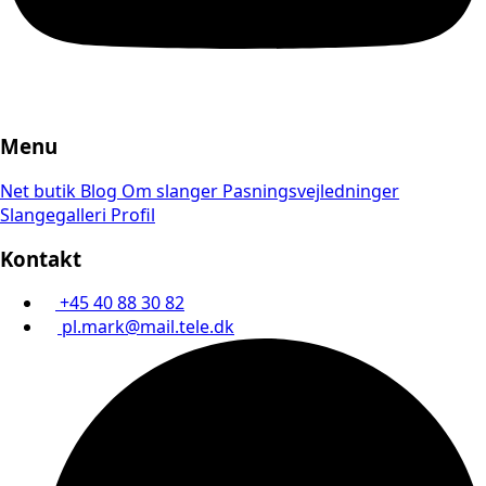
Menu
Net butik
Blog
Om slanger
Pasningsvejledninger
Slangegalleri
Profil
Kontakt
+45 40 88 30 82
pl.mark@mail.tele.dk