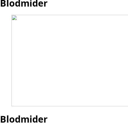
Blodmider
Blodmider​