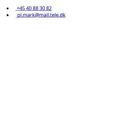
+45 40 88 30 82
pl.mark@mail.tele.dk