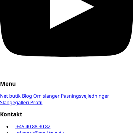
Menu
Net butik
Blog
Om slanger
Pasningsvejledninger
Slangegalleri
Profil
Kontakt
+45 40 88 30 82