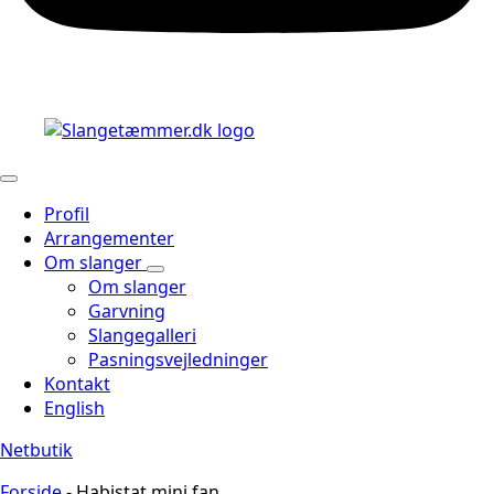
Profil
Arrangementer
Om slanger
Om slanger
Garvning
Slangegalleri
Pasningsvejledninger
Kontakt
English
Netbutik
Forside
-
Habistat mini fan