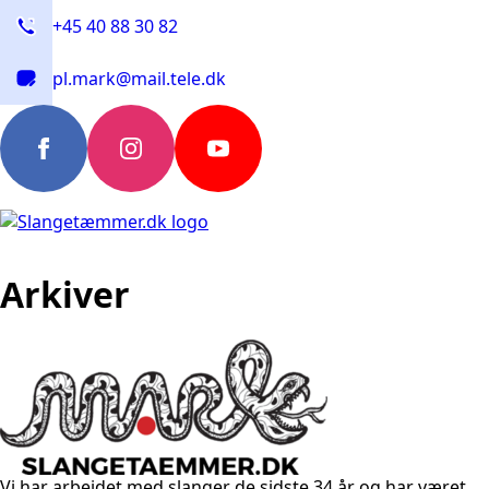
+45 40 88 30 82
pl.mark@mail.tele.dk
Arkiver
Vi har arbejdet med slanger de sidste 34 år og har været